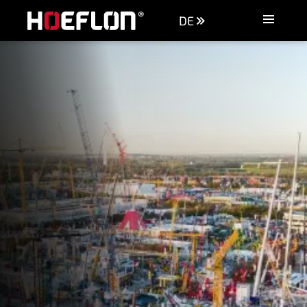
DE
Maschinen
Branchen
Wissensdatenbank
Händler
Kaufberatung
Angebot anfordern
Kontakt