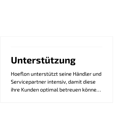
Unterstützung
Hoeflon unterstützt seine Händler und
Servicepartner intensiv, damit diese
ihre Kunden optimal betreuen können.
Unser Spezialistenteam steht Ihnen
bei technischen Fragen, komplexen
Diagnosen und Produktschulungen zur
Seite. So gewährleisten wir schnellen,
kompetenten Service und die