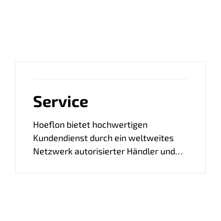
Service
Hoeflon bietet hochwertigen
Kundendienst durch ein weltweites
Netzwerk autorisierter Händler und
Servicepartner. Diese bieten Wartung,
Reparaturen und Ersatzteile, damit Ihr
Minikran stets in Top-Zustand bleibt.
Unser engagiertes Expertenteam
unterstützt diese Partner mit