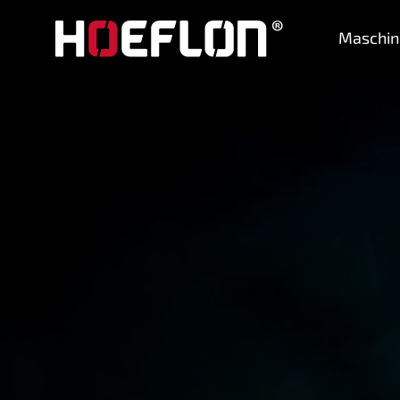
Maschin
Maschinen
Branchen
Wissensdatenbank
Händler
Kaufberatung
Angebot anfordern
Kontakt