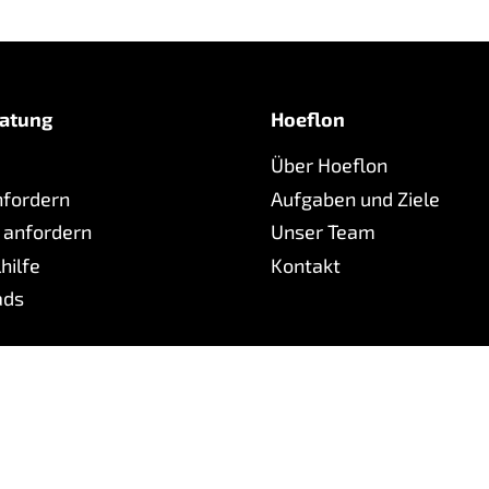
technischem Wissen, Schulungen und
schneller Hilfe, wo nötig. Über unser
Online-Serviceportal Hoeflink haben
wir Echtzeit-Einblick in Ihren Kran und
atung
Hoeflon
können Ihnen schnell helfen.
Über Hoeflon
fordern
Aufgaben und Ziele
 anfordern
Unser Team
hilfe
Kontakt
ads