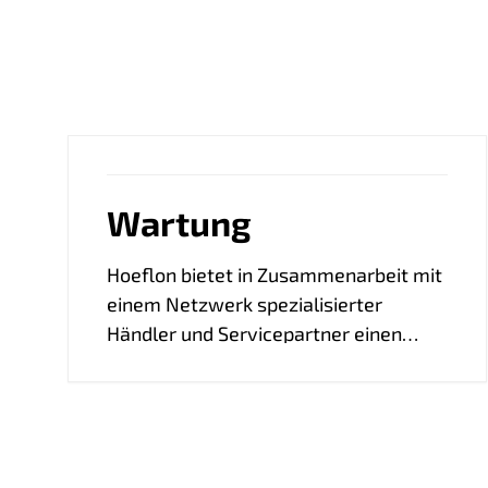
Wartung
Hoeflon bietet in Zusammenarbeit mit
einem Netzwerk spezialisierter
Händler und Servicepartner einen
hochwertigen Kundendienst. Diese
stehen für Wartung, Reparaturen und
Ersatzteile bereit, damit Ihr Minikran
auch weiterhin optimale Leistung
bringt.