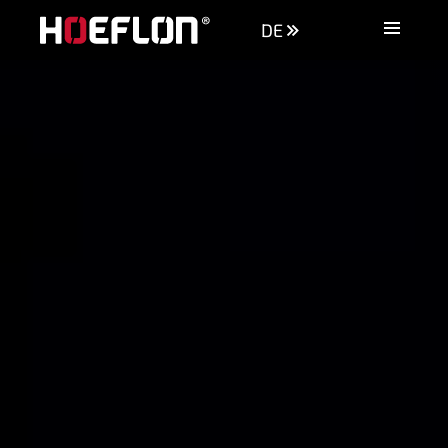
DE
Maschinen
Branchen
Wissensdatenbank
Händler
Kaufberatung
Angebot anfordern
Kontakt