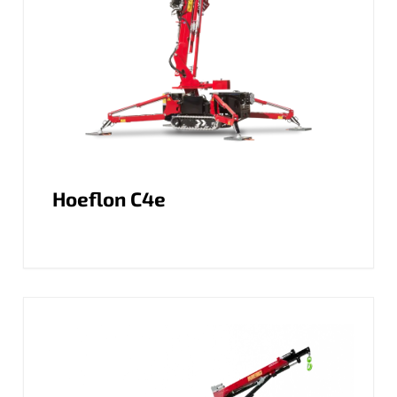
Hoeflon C4e