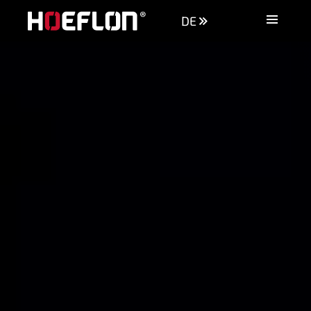
DE
Maschinen
Branchen
Wissensdatenbank
Händler
Kaufberatung
Angebot anfordern
Kontakt