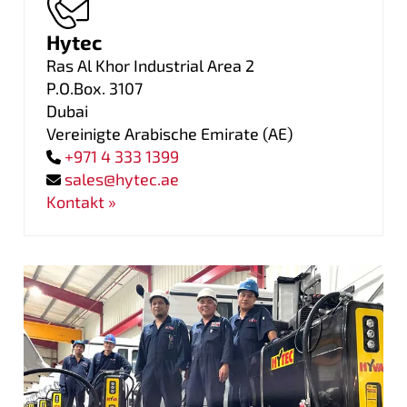
Hytec
Ras Al Khor Industrial Area 2
P.O.Box. 3107
Dubai
Vereinigte Arabische Emirate
(
AE
)
+971 4 333 1399
sales@hytec.ae
Kontakt »