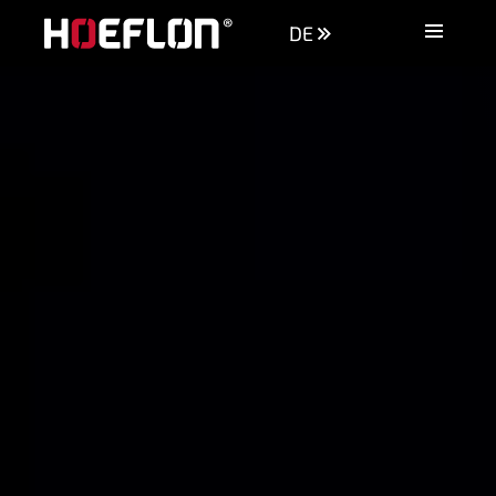
DE
Maschinen
Branchen
Wissensdatenbank
Händler
Kaufberatung
Angebot anfordern
Kontakt