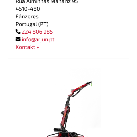
Rua Alminhas Manariz 95
4510-480
Fânzeres
Portugal
(
PT
)
224 806 985
info@arjun.pt
Kontakt »