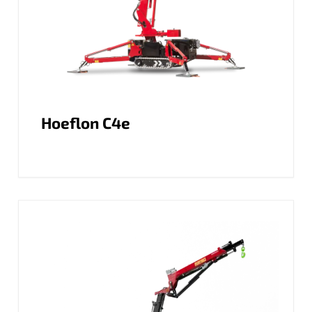
Hoeflon C4e