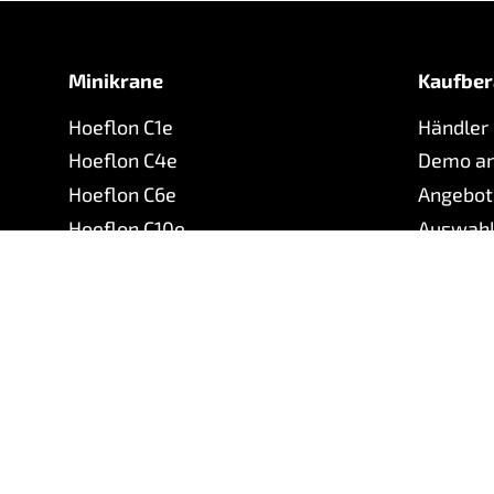
Minikrane
Kaufber
Hoeflon C1e
Händler
Hoeflon C4e
Demo an
Hoeflon C6e
Angebot
Hoeflon C10e
Auswahl
Hoeflon C10e Gen 3
Downlo
Hoeflon C30e
Hoeflon C30eL
Hoeflon TC1
©
2026
Hoeflon