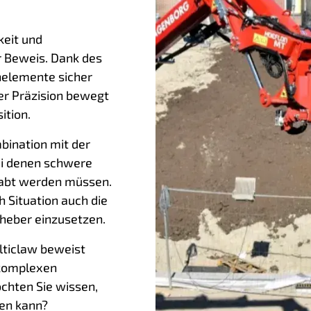
keit und
r Beweis. Dank des
nelemente sicher
er Präzision bewegt
ition.
mbination mit der
bei denen schwere
abt werden müssen.
h Situation auch die
heber einzusetzen.
lticlaw beweist
 komplexen
chten Sie wissen,
ten kann?