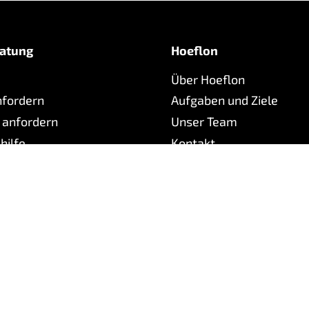
atung
Hoeflon
Über Hoeflon
fordern
Aufgaben und Ziele
 anfordern
Unser Team
hilfe
Kontakt
ads
Datenschutz
Cookies
Haftungsausschluss
Imp