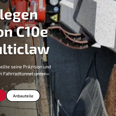
rlegen
on C10e
lticlaw
ellte seine Präzision und
n Fahrradtunnel unter
Anbauteile