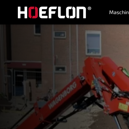
Maschin
Maschinen
Branchen
Wissensdatenbank
Händler
Kaufberatung
Angebot anfordern
Kontakt