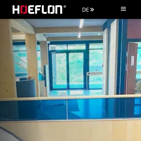
DE
Maschinen
Branchen
Wissensdatenbank
Händler
Kaufberatung
Angebot anfordern
Kontakt