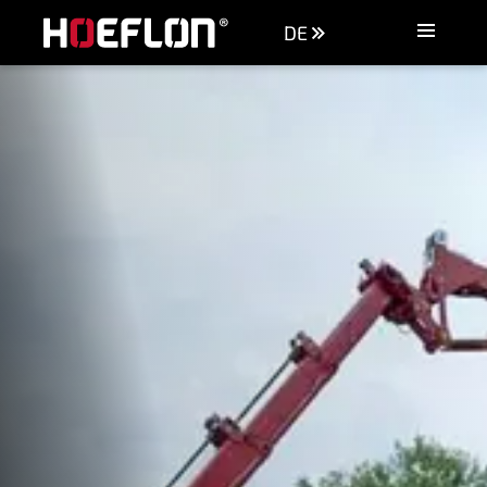
DE
Maschinen
Branchen
Wissensdatenbank
Händler
Kaufberatung
Angebot anfordern
Kontakt