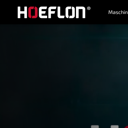
Maschin
Maschinen
Branchen
Wissensdatenbank
Händler
Kaufberatung
Angebot anfordern
Kontakt