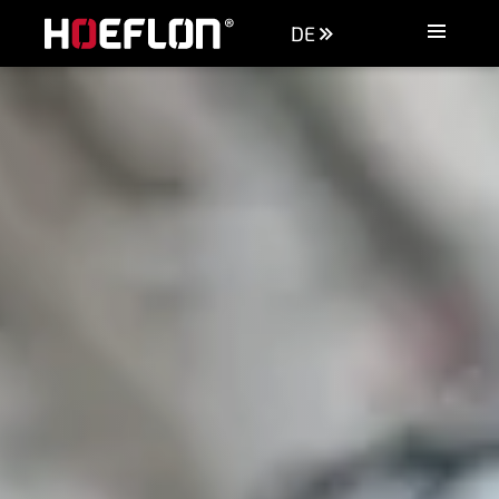
DE
Maschinen
Branchen
Wissensdatenbank
Händler
Kaufberatung
Angebot anfordern
Kontakt