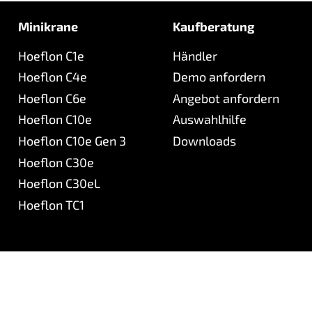
Minikrane
Kaufberatung
Hoeflon C1e
Händler
Hoeflon C4e
Demo anfordern
Hoeflon C6e
Angebot anfordern
Hoeflon C10e
Auswahlhilfe
Hoeflon C10e Gen 3
Downloads
Hoeflon C30e
Hoeflon C30eL
Hoeflon TC1
Hoeflon
Kundendienst
Über Hoeflon
Hoeflon Serviceportal
Aufgaben und Ziele
Support